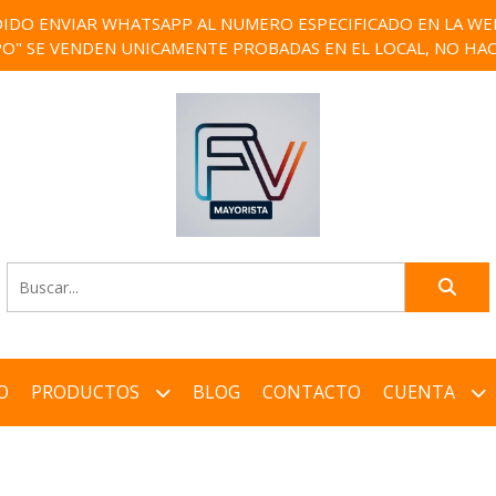
IDO ENVIAR WHATSAPP AL NUMERO ESPECIFICADO EN LA WEB)
PO" SE VENDEN UNICAMENTE PROBADAS EN EL LOCAL, NO HAC
O
PRODUCTOS
BLOG
CONTACTO
CUENTA