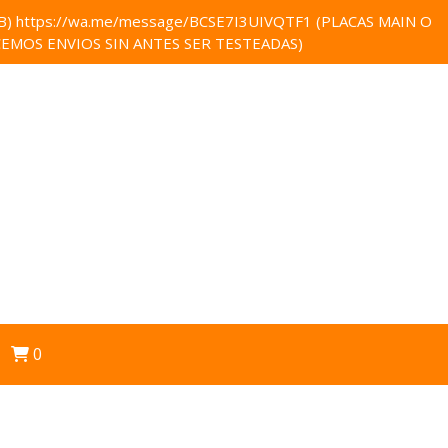
 https://wa.me/message/BCSE7I3UIVQTF1 (PLACAS MAIN O
EMOS ENVIOS SIN ANTES SER TESTEADAS)
0