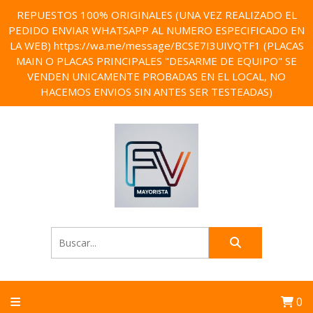
REPUESTOS 100% ORIGINALES (UNA VEZ REALIZADO EL
PEDIDO ENVIAR WHATSAPP AL NUMERO ESPECIFICADO EN
LA WEB) https://wa.me/message/BCSE7I3UIVQTF1 (PLACAS
MAIN O PLACAS PRINCIPALES "DESARME DE EQUIPO" SE
VENDEN UNICAMENTE PROBADAS EN EL LOCAL, NO
HACEMOS ENVIOS SIN ANTES SER TESTEADAS)
0