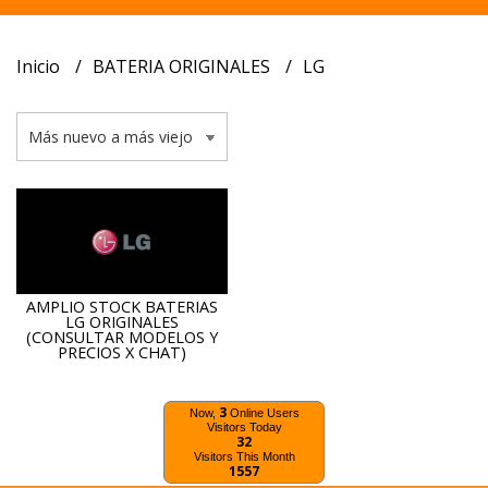
Inicio
BATERIA ORIGINALES
LG
AMPLIO STOCK BATERIAS
LG ORIGINALES
(CONSULTAR MODELOS Y
PRECIOS X CHAT)
3
Now,
Online Users
Visitors Today
32
Visitors This Month
1557