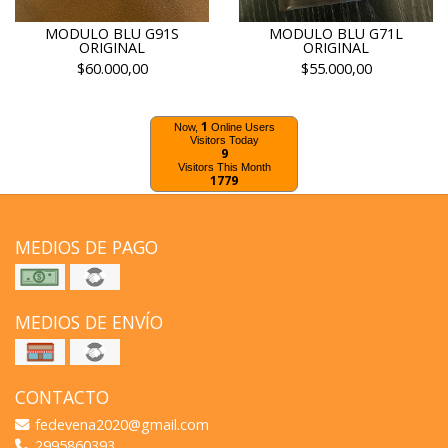
MODULO BLU G91S
MODULO BLU G71L
ORIGINAL
ORIGINAL
$60.000,00
$55.000,00
1
Now,
Online Users
Visitors Today
9
Visitors This Month
1779
MEDIOS DE PAGO
MEDIOS DE ENVÍO
CONTACTO
fedevena2020@gmail.com
2995860393