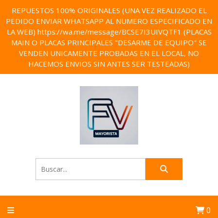
REPUESTOS 100% ORIGINALES (UNA VEZ REALIZADO EL
PEDIDO ENVIAR WHATSAPP AL NUMERO ESPECIFICADO EN
LA WEB) https://wa.me/message/BCSE7I3UIVQTF1 (PLACAS
MAIN O PLACAS PRINCIPALES "DESARME DE EQUIPO" SE
VENDEN UNICAMENTE PROBADAS EN EL LOCAL, NO
HACEMOS ENVIOS SIN ANTES SER TESTEADAS)
0