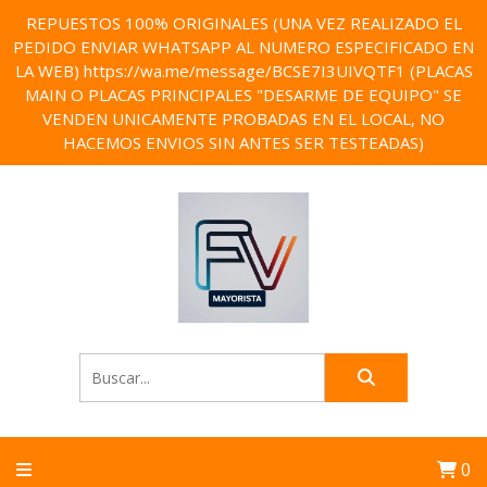
REPUESTOS 100% ORIGINALES (UNA VEZ REALIZADO EL
PEDIDO ENVIAR WHATSAPP AL NUMERO ESPECIFICADO EN
LA WEB) https://wa.me/message/BCSE7I3UIVQTF1 (PLACAS
MAIN O PLACAS PRINCIPALES "DESARME DE EQUIPO" SE
VENDEN UNICAMENTE PROBADAS EN EL LOCAL, NO
HACEMOS ENVIOS SIN ANTES SER TESTEADAS)
0