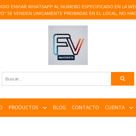
IDO ENVIAR WHATSAPP AL NUMERO ESPECIFICADO EN LA WEB)
PO" SE VENDEN UNICAMENTE PROBADAS EN EL LOCAL, NO HAC
O
PRODUCTOS
BLOG
CONTACTO
CUENTA