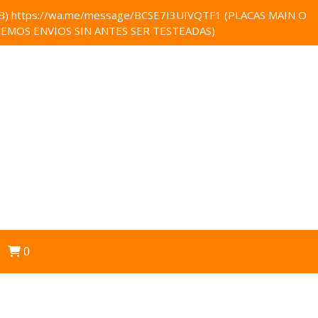
 https://wa.me/message/BCSE7I3UIVQTF1 (PLACAS MAIN O
EMOS ENVIOS SIN ANTES SER TESTEADAS)
0