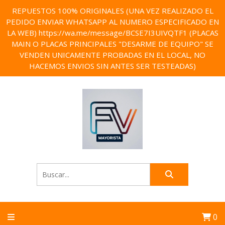
REPUESTOS 100% ORIGINALES (UNA VEZ REALIZADO EL
PEDIDO ENVIAR WHATSAPP AL NUMERO ESPECIFICADO EN
LA WEB) https://wa.me/message/BCSE7I3UIVQTF1 (PLACAS
MAIN O PLACAS PRINCIPALES "DESARME DE EQUIPO" SE
VENDEN UNICAMENTE PROBADAS EN EL LOCAL, NO
HACEMOS ENVIOS SIN ANTES SER TESTEADAS)
0