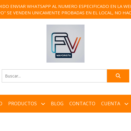
IDO ENVIAR WHATSAPP AL NUMERO ESPECIFICADO EN LA WEB)
PO" SE VENDEN UNICAMENTE PROBADAS EN EL LOCAL, NO HAC
O
PRODUCTOS
BLOG
CONTACTO
CUENTA