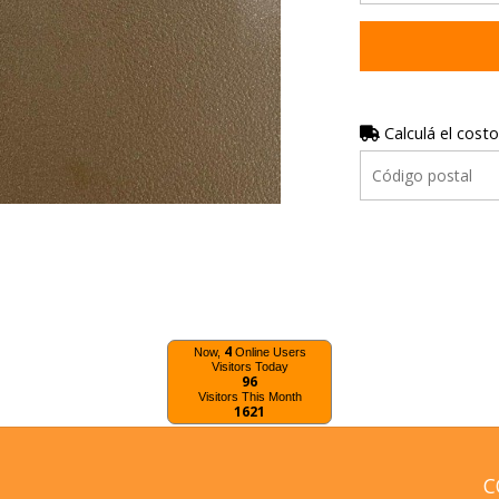
Calculá el costo
4
Now,
Online Users
Visitors Today
96
Visitors This Month
1621
C