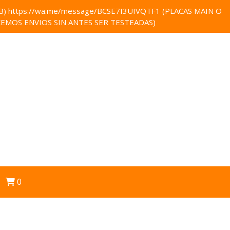
 https://wa.me/message/BCSE7I3UIVQTF1 (PLACAS MAIN O
EMOS ENVIOS SIN ANTES SER TESTEADAS)
0