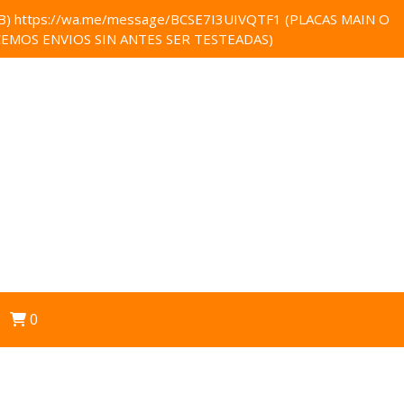
 https://wa.me/message/BCSE7I3UIVQTF1 (PLACAS MAIN O
EMOS ENVIOS SIN ANTES SER TESTEADAS)
0