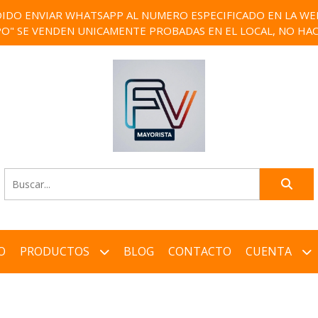
IDO ENVIAR WHATSAPP AL NUMERO ESPECIFICADO EN LA WEB)
PO" SE VENDEN UNICAMENTE PROBADAS EN EL LOCAL, NO HAC
O
PRODUCTOS
BLOG
CONTACTO
CUENTA