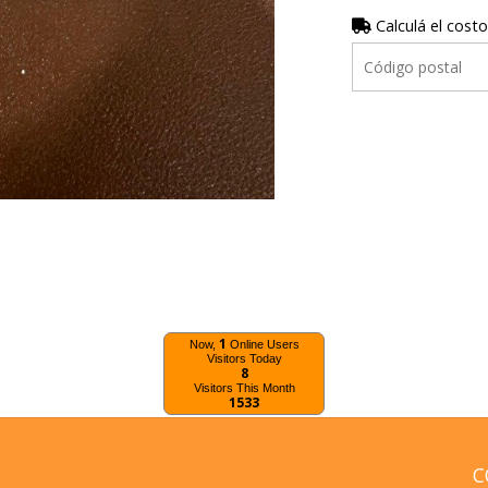
Calculá el costo
1
Now,
Online Users
Visitors Today
8
Visitors This Month
1533
C