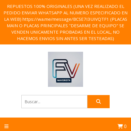
REPUESTOS 100% ORIGINALES (UNA VEZ REALIZADO EL
PEDIDO ENVIAR WHATSAPP AL NUMERO ESPECIFICADO EN
LA WEB) https://wa.me/message/BCSE7I3UIVQTF1 (PLACAS
MAIN O PLACAS PRINCIPALES "DESARME DE EQUIPO" SE
VENDEN UNICAMENTE PROBADAS EN EL LOCAL, NO
HACEMOS ENVIOS SIN ANTES SER TESTEADAS)
0