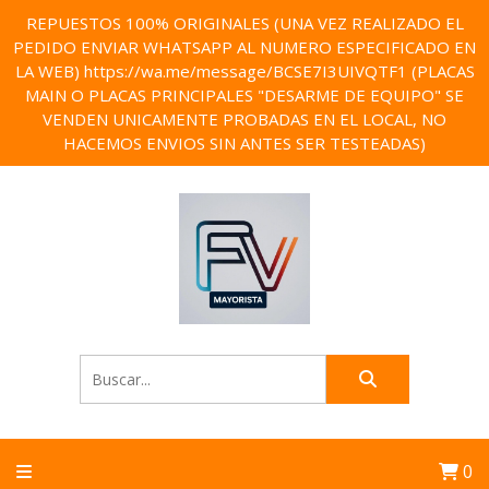
REPUESTOS 100% ORIGINALES (UNA VEZ REALIZADO EL
PEDIDO ENVIAR WHATSAPP AL NUMERO ESPECIFICADO EN
LA WEB) https://wa.me/message/BCSE7I3UIVQTF1 (PLACAS
MAIN O PLACAS PRINCIPALES "DESARME DE EQUIPO" SE
VENDEN UNICAMENTE PROBADAS EN EL LOCAL, NO
HACEMOS ENVIOS SIN ANTES SER TESTEADAS)
0