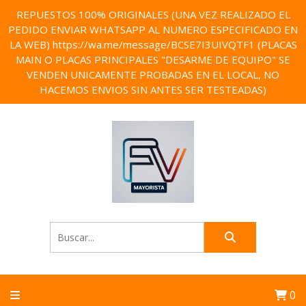
REPUESTOS 100% ORIGINALES (UNA VEZ REALIZADO EL
PEDIDO ENVIAR WHATSAPP AL NUMERO ESPECIFICADO EN
LA WEB) https://wa.me/message/BCSE7I3UIVQTF1 (PLACAS
MAIN O PLACAS PRINCIPALES "DESARME DE EQUIPO" SE
VENDEN UNICAMENTE PROBADAS EN EL LOCAL, NO
HACEMOS ENVIOS SIN ANTES SER TESTEADAS)
0