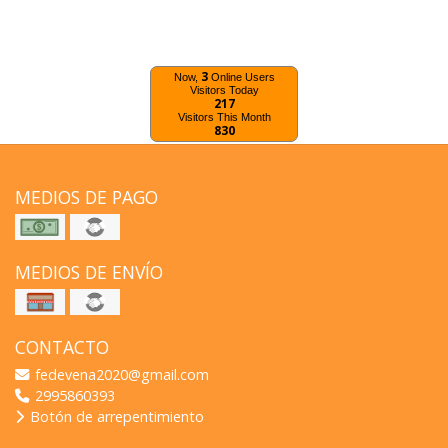
3
Now,
Online Users
Visitors Today
217
Visitors This Month
830
MEDIOS DE PAGO
MEDIOS DE ENVÍO
CONTACTO
fedevena2020@gmail.com
2995860393
Botón de arrepentimiento