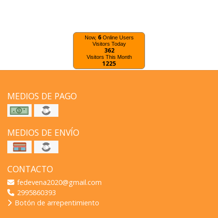
6
Now,
Online Users
Visitors Today
362
Visitors This Month
1225
MEDIOS DE PAGO
MEDIOS DE ENVÍO
CONTACTO
fedevena2020@gmail.com
2995860393
Botón de arrepentimiento