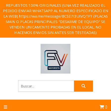
REPUESTOS 100% ORIGINALES (UNA VEZ REALIZADO EL
PEDIDO ENVIAR WHATSAPP AL NUMERO ESPECIFICADO EN
LA WEB) https://wa.me/message/BCSE7I3UIVQTF1 (PLACAS
MAIN O PLACAS PRINCIPALES "DESARME DE EQUIPO" SE
VENDEN UNICAMENTE PROBADAS EN EL LOCAL, NO
HACEMOS ENVIOS SIN ANTES SER TESTEADAS)
0