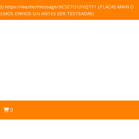
 https://wa.me/message/BCSE7I3UIVQTF1 (PLACAS MAIN O
EMOS ENVIOS SIN ANTES SER TESTEADAS)
0