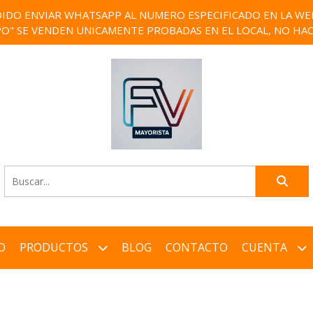
IDO ENVIAR WHATSAPP AL NUMERO ESPECIFICADO EN LA WEB)
PO" SE VENDEN UNICAMENTE PROBADAS EN EL LOCAL, NO HAC
O
PRODUCTOS
BLOG
CONTACTO
CUENTA