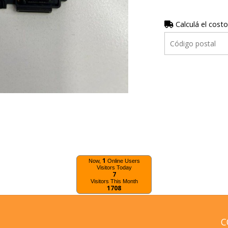
Calculá el costo
1
Now,
Online Users
Visitors Today
7
Visitors This Month
1708
C