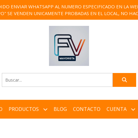
IDO ENVIAR WHATSAPP AL NUMERO ESPECIFICADO EN LA WEB)
PO" SE VENDEN UNICAMENTE PROBADAS EN EL LOCAL, NO HAC
O
PRODUCTOS
BLOG
CONTACTO
CUENTA