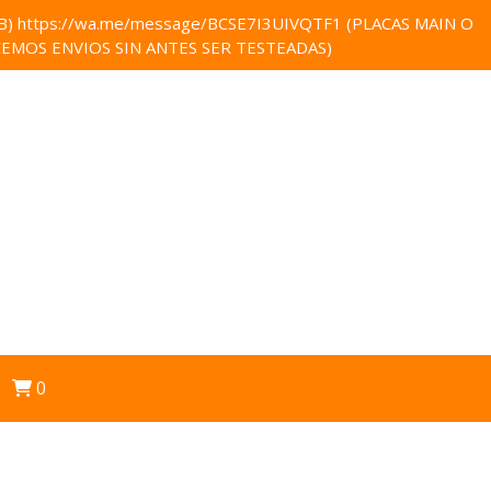
 https://wa.me/message/BCSE7I3UIVQTF1 (PLACAS MAIN O
EMOS ENVIOS SIN ANTES SER TESTEADAS)
0