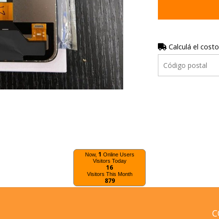
Calculá el costo
1
Now,
Online Users
Visitors Today
16
Visitors This Month
879
C