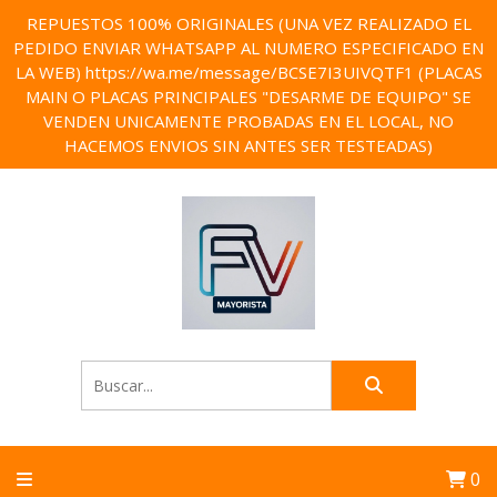
REPUESTOS 100% ORIGINALES (UNA VEZ REALIZADO EL
PEDIDO ENVIAR WHATSAPP AL NUMERO ESPECIFICADO EN
LA WEB) https://wa.me/message/BCSE7I3UIVQTF1 (PLACAS
MAIN O PLACAS PRINCIPALES "DESARME DE EQUIPO" SE
VENDEN UNICAMENTE PROBADAS EN EL LOCAL, NO
HACEMOS ENVIOS SIN ANTES SER TESTEADAS)
0