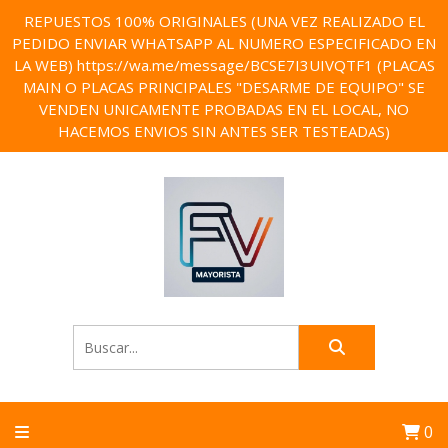
REPUESTOS 100% ORIGINALES (UNA VEZ REALIZADO EL
PEDIDO ENVIAR WHATSAPP AL NUMERO ESPECIFICADO EN
LA WEB) https://wa.me/message/BCSE7I3UIVQTF1 (PLACAS
MAIN O PLACAS PRINCIPALES "DESARME DE EQUIPO" SE
VENDEN UNICAMENTE PROBADAS EN EL LOCAL, NO
HACEMOS ENVIOS SIN ANTES SER TESTEADAS)
0