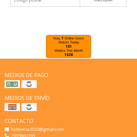
1
Now,
Online Users
Visitors Today
101
Visitors This Month
1626
MEDIOS DE PAGO
MEDIOS DE ENVÍO
CONTACTO
fedevena2020@gmail.com
2995860393