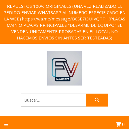
REPUESTOS 100% ORIGINALES (UNA VEZ REALIZADO EL
PEDIDO ENVIAR WHATSAPP AL NUMERO ESPECIFICADO EN
LA WEB) https://wa.me/message/BCSE7I3UIVQTF1 (PLACAS
MAIN O PLACAS PRINCIPALES "DESARME DE EQUIPO" SE
VENDEN UNICAMENTE PROBADAS EN EL LOCAL, NO
HACEMOS ENVIOS SIN ANTES SER TESTEADAS)
0