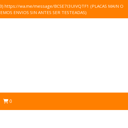
 https://wa.me/message/BCSE7I3UIVQTF1 (PLACAS MAIN O
EMOS ENVIOS SIN ANTES SER TESTEADAS)
0