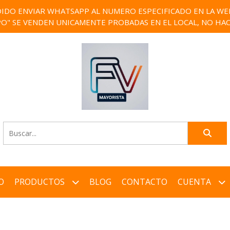
IDO ENVIAR WHATSAPP AL NUMERO ESPECIFICADO EN LA WEB)
PO" SE VENDEN UNICAMENTE PROBADAS EN EL LOCAL, NO HAC
O
PRODUCTOS
BLOG
CONTACTO
CUENTA