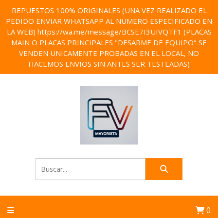
REPUESTOS 100% ORIGINALES (UNA VEZ REALIZADO EL
PEDIDO ENVIAR WHATSAPP AL NUMERO ESPECIFICADO EN
LA WEB) https://wa.me/message/BCSE7I3UIVQTF1 (PLACAS
MAIN O PLACAS PRINCIPALES "DESARME DE EQUIPO" SE
VENDEN UNICAMENTE PROBADAS EN EL LOCAL, NO
HACEMOS ENVIOS SIN ANTES SER TESTEADAS)
0