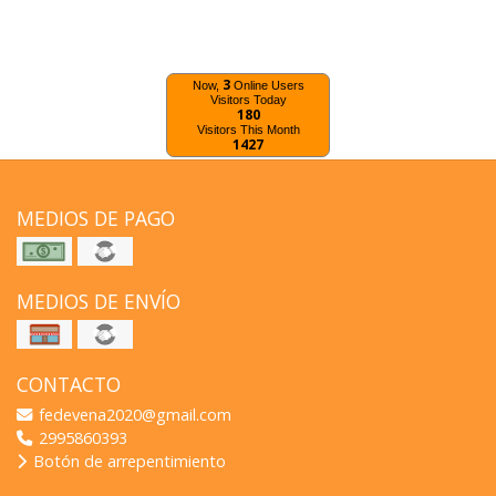
3
Now,
Online Users
Visitors Today
180
Visitors This Month
1427
MEDIOS DE PAGO
MEDIOS DE ENVÍO
CONTACTO
fedevena2020@gmail.com
2995860393
Botón de arrepentimiento