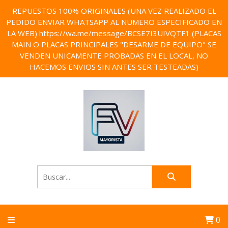
REPUESTOS 100% ORIGINALES (UNA VEZ REALIZADO EL
PEDIDO ENVIAR WHATSAPP AL NUMERO ESPECIFICADO EN
LA WEB) https://wa.me/message/BCSE7I3UIVQTF1 (PLACAS
MAIN O PLACAS PRINCIPALES "DESARME DE EQUIPO" SE
VENDEN UNICAMENTE PROBADAS EN EL LOCAL, NO
HACEMOS ENVIOS SIN ANTES SER TESTEADAS)
0