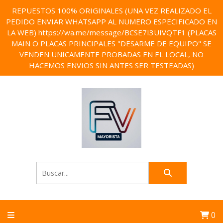
REPUESTOS 100% ORIGINALES (UNA VEZ REALIZADO EL
PEDIDO ENVIAR WHATSAPP AL NUMERO ESPECIFICADO EN
LA WEB) https://wa.me/message/BCSE7I3UIVQTF1 (PLACAS
MAIN O PLACAS PRINCIPALES "DESARME DE EQUIPO" SE
VENDEN UNICAMENTE PROBADAS EN EL LOCAL, NO
HACEMOS ENVIOS SIN ANTES SER TESTEADAS)
0