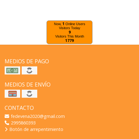
1
Now,
Online Users
Visitors Today
9
Visitors This Month
1779
MEDIOS DE PAGO
MEDIOS DE ENVÍO
CONTACTO
fedevena2020@gmail.com
2995860393
Botón de arrepentimiento