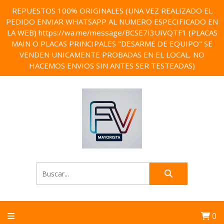
REPUESTOS 100% ORIGINALES (UNA VEZ REALIZADO EL
PEDIDO ENVIAR WHATSAPP AL NUMERO ESPECIFICADO EN
LA WEB) https://wa.me/message/BCSE7I3UIVQTF1 (PLACAS
MAIN O PLACAS PRINCIPALES "DESARME DE EQUIPO" SE
VENDEN UNICAMENTE PROBADAS EN EL LOCAL, NO
HACEMOS ENVIOS SIN ANTES SER TESTEADAS)
0