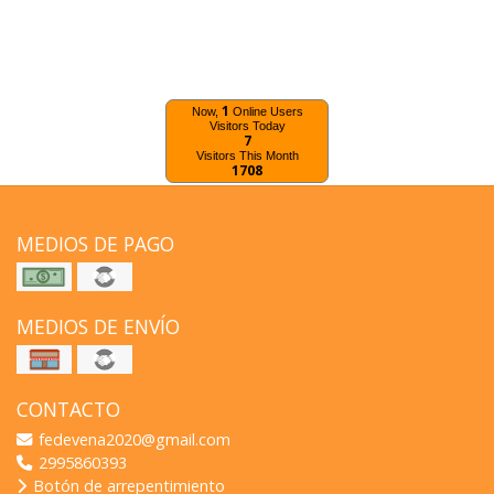
1
Now,
Online Users
Visitors Today
7
Visitors This Month
1708
MEDIOS DE PAGO
MEDIOS DE ENVÍO
CONTACTO
fedevena2020@gmail.com
2995860393
Botón de arrepentimiento