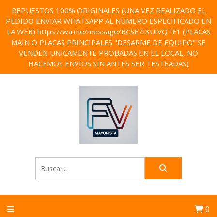
REPUESTOS 100% ORIGINALES (UNA VEZ REALIZADO EL
PEDIDO ENVIAR WHATSAPP AL NUMERO ESPECIFICADO EN
LA WEB) https://wa.me/message/BCSE7I3UIVQTF1 (PLACAS
MAIN O PLACAS PRINCIPALES "DESARME DE EQUIPO" SE
VENDEN UNICAMENTE PROBADAS EN EL LOCAL, NO
HACEMOS ENVIOS SIN ANTES SER TESTEADAS)
0