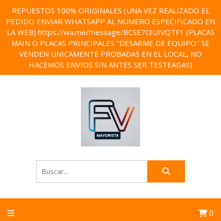
REPUESTOS 100% ORIGINALES (UNA VEZ REALIZADO EL
PEDIDO ENVIAR WHATSAPP AL NUMERO ESPECIFICADO EN
LA WEB) https://wa.me/message/BCSE7I3UIVQTF1 (PLACAS
MAIN O PLACAS PRINCIPALES "DESARME DE EQUIPO" SE
VENDEN UNICAMENTE PROBADAS EN EL LOCAL, NO
HACEMOS ENVIOS SIN ANTES SER TESTEADAS)
0