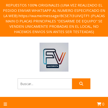
REPUESTOS 100% ORIGINALES (UNA VEZ REALIZADO EL
PEDIDO ENVIAR WHATSAPP AL NUMERO ESPECIFICADO EN
LA WEB) https://wa.me/message/BCSE7I3UIVQTF1 (PLACAS
MAIN O PLACAS PRINCIPALES "DESARME DE EQUIPO" SE
VENDEN UNICAMENTE PROBADAS EN EL LOCAL, NO
HACEMOS ENVIOS SIN ANTES SER TESTEADAS)
0