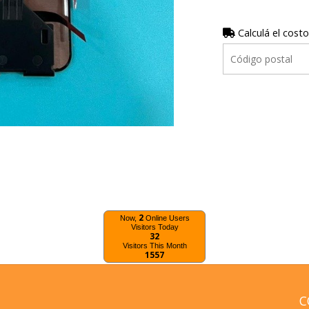
Calculá el costo
2
Now,
Online Users
Visitors Today
32
Visitors This Month
1557
C