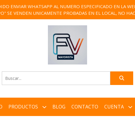
IDO ENVIAR WHATSAPP AL NUMERO ESPECIFICADO EN LA WEB)
PO" SE VENDEN UNICAMENTE PROBADAS EN EL LOCAL, NO HAC
O
PRODUCTOS
BLOG
CONTACTO
CUENTA