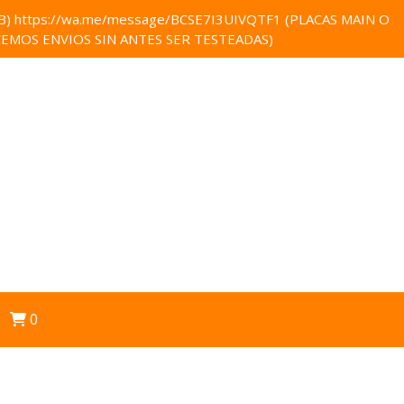
 https://wa.me/message/BCSE7I3UIVQTF1 (PLACAS MAIN O
EMOS ENVIOS SIN ANTES SER TESTEADAS)
0