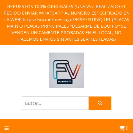
REPUESTOS 100% ORIGINALES (UNA VEZ REALIZADO EL
PEDIDO ENVIAR WHATSAPP AL NUMERO ESPECIFICADO EN
LA WEB) https://wa.me/message/BCSE7I3UIVQTF1 (PLACAS
MAIN O PLACAS PRINCIPALES "DESARME DE EQUIPO" SE
VENDEN UNICAMENTE PROBADAS EN EL LOCAL, NO
HACEMOS ENVIOS SIN ANTES SER TESTEADAS)
0