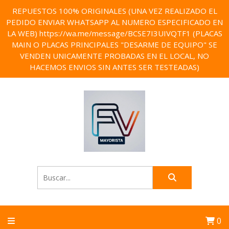
REPUESTOS 100% ORIGINALES (UNA VEZ REALIZADO EL
PEDIDO ENVIAR WHATSAPP AL NUMERO ESPECIFICADO EN
LA WEB) https://wa.me/message/BCSE7I3UIVQTF1 (PLACAS
MAIN O PLACAS PRINCIPALES "DESARME DE EQUIPO" SE
VENDEN UNICAMENTE PROBADAS EN EL LOCAL, NO
HACEMOS ENVIOS SIN ANTES SER TESTEADAS)
0