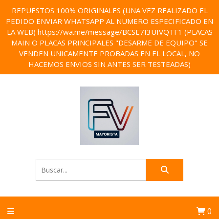
REPUESTOS 100% ORIGINALES (UNA VEZ REALIZADO EL
PEDIDO ENVIAR WHATSAPP AL NUMERO ESPECIFICADO EN
LA WEB) https://wa.me/message/BCSE7I3UIVQTF1 (PLACAS
MAIN O PLACAS PRINCIPALES "DESARME DE EQUIPO" SE
VENDEN UNICAMENTE PROBADAS EN EL LOCAL, NO
HACEMOS ENVIOS SIN ANTES SER TESTEADAS)
0