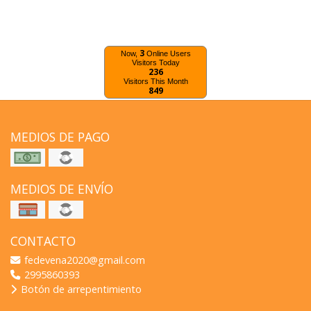
3
Now,
Online Users
Visitors Today
236
Visitors This Month
849
MEDIOS DE PAGO
MEDIOS DE ENVÍO
CONTACTO
fedevena2020@gmail.com
2995860393
Botón de arrepentimiento