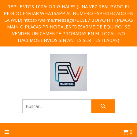
REPUESTOS 100% ORIGINALES (UNA VEZ REALIZADO EL
PEDIDO ENVIAR WHATSAPP AL NUMERO ESPECIFICADO EN
LA WEB) https://wa.me/message/BCSE7I3UIVQTF1 (PLACAS
MAIN O PLACAS PRINCIPALES "DESARME DE EQUIPO" SE
VENDEN UNICAMENTE PROBADAS EN EL LOCAL, NO
HACEMOS ENVIOS SIN ANTES SER TESTEADAS)
0