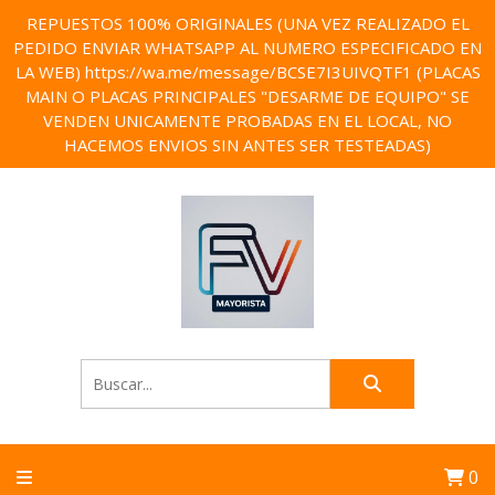
REPUESTOS 100% ORIGINALES (UNA VEZ REALIZADO EL
PEDIDO ENVIAR WHATSAPP AL NUMERO ESPECIFICADO EN
LA WEB) https://wa.me/message/BCSE7I3UIVQTF1 (PLACAS
MAIN O PLACAS PRINCIPALES "DESARME DE EQUIPO" SE
VENDEN UNICAMENTE PROBADAS EN EL LOCAL, NO
HACEMOS ENVIOS SIN ANTES SER TESTEADAS)
0