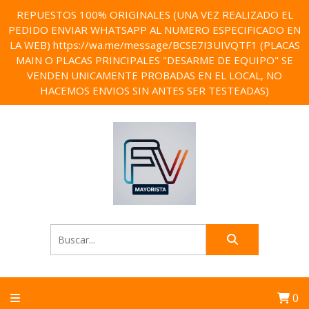
REPUESTOS 100% ORIGINALES (UNA VEZ REALIZADO EL
PEDIDO ENVIAR WHATSAPP AL NUMERO ESPECIFICADO EN
LA WEB) https://wa.me/message/BCSE7I3UIVQTF1 (PLACAS
MAIN O PLACAS PRINCIPALES "DESARME DE EQUIPO" SE
VENDEN UNICAMENTE PROBADAS EN EL LOCAL, NO
HACEMOS ENVIOS SIN ANTES SER TESTEADAS)
0