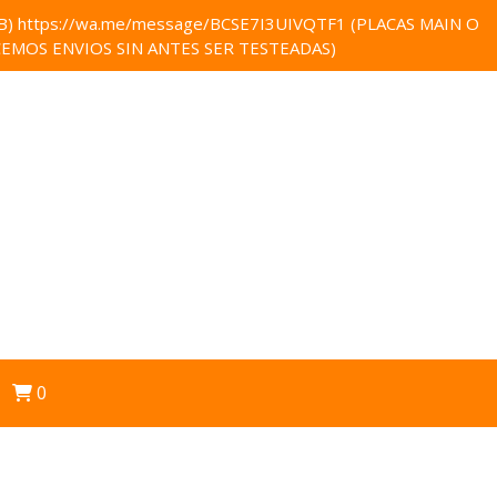
 https://wa.me/message/BCSE7I3UIVQTF1 (PLACAS MAIN O
EMOS ENVIOS SIN ANTES SER TESTEADAS)
0