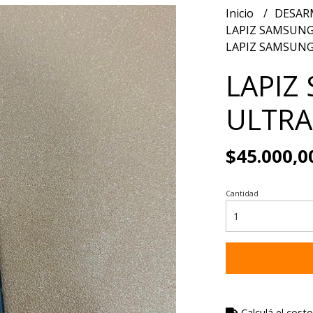
Inicio
DESAR
LAPIZ SAMSUN
LAPIZ SAMSUNG
LAPIZ
ULTRA
$45.000,0
Cantidad
Calculá el costo