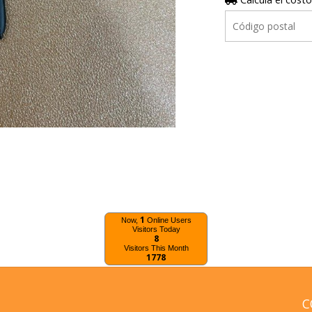
1
Now,
Online Users
Visitors Today
8
Visitors This Month
1778
C