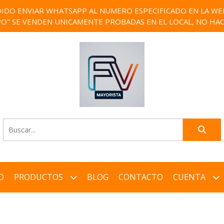
IDO ENVIAR WHATSAPP AL NUMERO ESPECIFICADO EN LA WEB)
PO" SE VENDEN UNICAMENTE PROBADAS EN EL LOCAL, NO HAC
O
PRODUCTOS
BLOG
CONTACTO
CUENTA