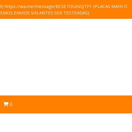
 https://wa.me/message/BCSE7I3UIVQTF1 (PLACAS MAIN O
EMOS ENVIOS SIN ANTES SER TESTEADAS)
0