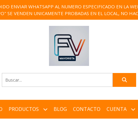
IDO ENVIAR WHATSAPP AL NUMERO ESPECIFICADO EN LA WEB)
PO" SE VENDEN UNICAMENTE PROBADAS EN EL LOCAL, NO HAC
O
PRODUCTOS
BLOG
CONTACTO
CUENTA