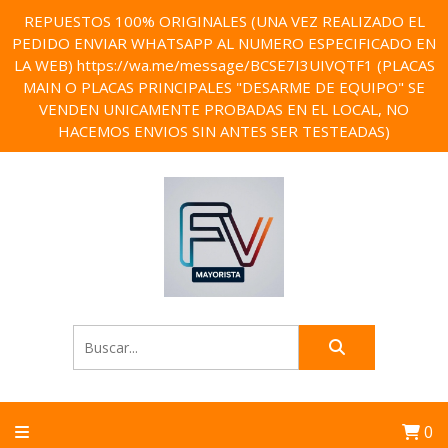
REPUESTOS 100% ORIGINALES (UNA VEZ REALIZADO EL
PEDIDO ENVIAR WHATSAPP AL NUMERO ESPECIFICADO EN
LA WEB) https://wa.me/message/BCSE7I3UIVQTF1 (PLACAS
MAIN O PLACAS PRINCIPALES "DESARME DE EQUIPO" SE
VENDEN UNICAMENTE PROBADAS EN EL LOCAL, NO
HACEMOS ENVIOS SIN ANTES SER TESTEADAS)
0