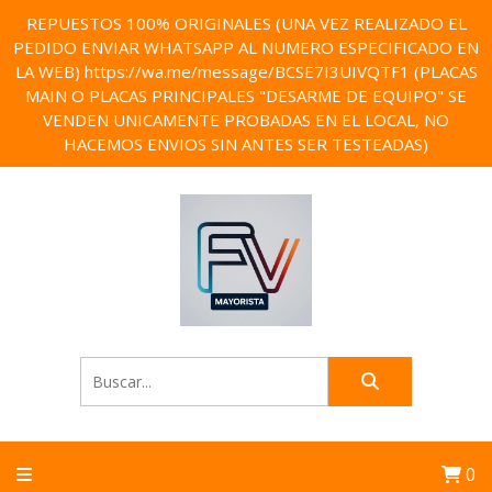
REPUESTOS 100% ORIGINALES (UNA VEZ REALIZADO EL
PEDIDO ENVIAR WHATSAPP AL NUMERO ESPECIFICADO EN
LA WEB) https://wa.me/message/BCSE7I3UIVQTF1 (PLACAS
MAIN O PLACAS PRINCIPALES "DESARME DE EQUIPO" SE
VENDEN UNICAMENTE PROBADAS EN EL LOCAL, NO
HACEMOS ENVIOS SIN ANTES SER TESTEADAS)
0