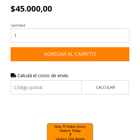
$45.000,00
Cantidad
AGREGAR AL CARRITO
Calculá el costo de envío
CALCULAR
1
Now,
Online Users
Visitors Today
7
Visitors This Month