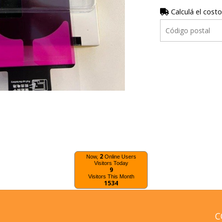
Calculá el costo
2
Now,
Online Users
Visitors Today
9
Visitors This Month
1534
C