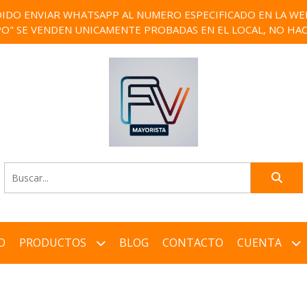
IDO ENVIAR WHATSAPP AL NUMERO ESPECIFICADO EN LA WEB)
PO" SE VENDEN UNICAMENTE PROBADAS EN EL LOCAL, NO HAC
O
PRODUCTOS
BLOG
CONTACTO
CUENTA