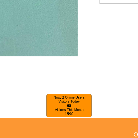
2
Now,
Online Users
Visitors Today
65
Visitors This Month
1590
C