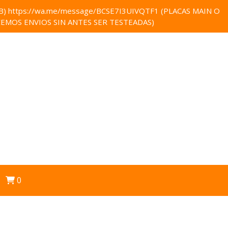
 https://wa.me/message/BCSE7I3UIVQTF1 (PLACAS MAIN O
EMOS ENVIOS SIN ANTES SER TESTEADAS)
0