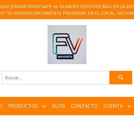
IDO ENVIAR WHATSAPP AL NUMERO ESPECIFICADO EN LA WEB)
PO" SE VENDEN UNICAMENTE PROBADAS EN EL LOCAL, NO HAC
O
PRODUCTOS
BLOG
CONTACTO
CUENTA