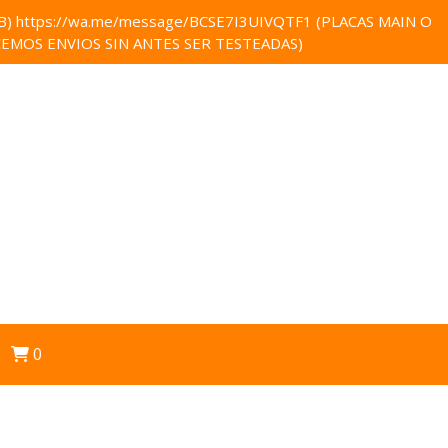
 https://wa.me/message/BCSE7I3UIVQTF1 (PLACAS MAIN O
EMOS ENVIOS SIN ANTES SER TESTEADAS)
0