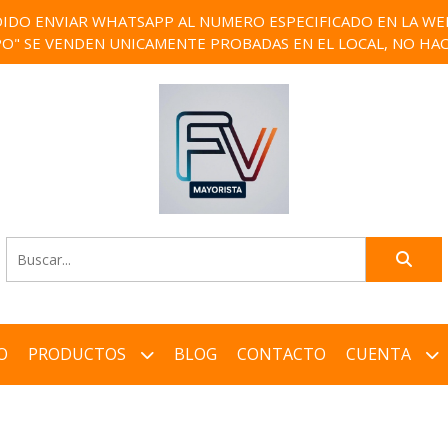
IDO ENVIAR WHATSAPP AL NUMERO ESPECIFICADO EN LA WEB)
PO" SE VENDEN UNICAMENTE PROBADAS EN EL LOCAL, NO HAC
O
PRODUCTOS
BLOG
CONTACTO
CUENTA