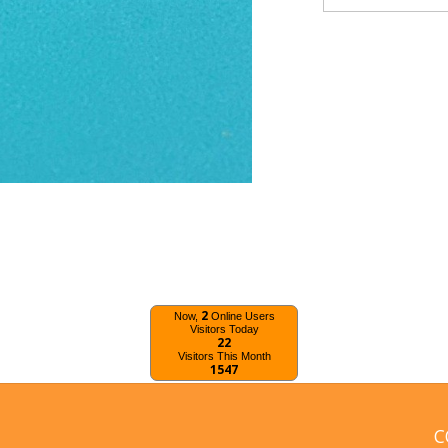
2
Now,
Online Users
Visitors Today
22
Visitors This Month
1547
C