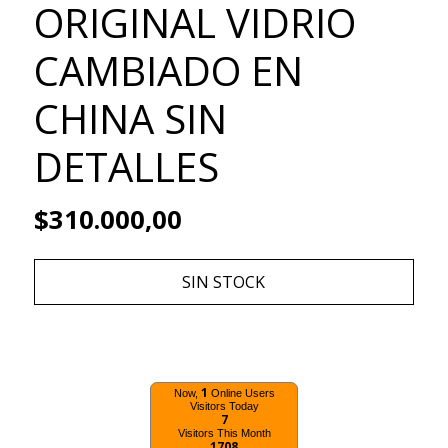
ORIGINAL VIDRIO
CAMBIADO EN
CHINA SIN
DETALLES
$310.000,00
SIN STOCK
1
Now,
Online Users
Visitors Today
7
Visitors This Month
1708