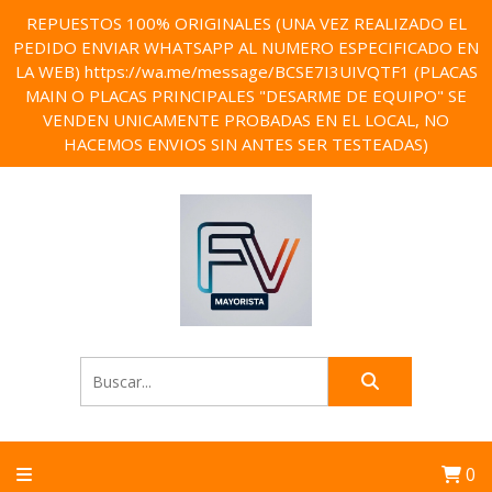
REPUESTOS 100% ORIGINALES (UNA VEZ REALIZADO EL
PEDIDO ENVIAR WHATSAPP AL NUMERO ESPECIFICADO EN
LA WEB) https://wa.me/message/BCSE7I3UIVQTF1 (PLACAS
MAIN O PLACAS PRINCIPALES "DESARME DE EQUIPO" SE
VENDEN UNICAMENTE PROBADAS EN EL LOCAL, NO
HACEMOS ENVIOS SIN ANTES SER TESTEADAS)
0