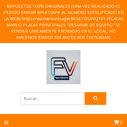
REPUESTOS 100% ORIGINALES (UNA VEZ REALIZADO EL
PEDIDO ENVIAR WHATSAPP AL NUMERO ESPECIFICADO EN
LA WEB) https://wa.me/message/BCSE7I3UIVQTF1 (PLACAS
MAIN O PLACAS PRINCIPALES "DESARME DE EQUIPO" SE
VENDEN UNICAMENTE PROBADAS EN EL LOCAL, NO
HACEMOS ENVIOS SIN ANTES SER TESTEADAS)
0