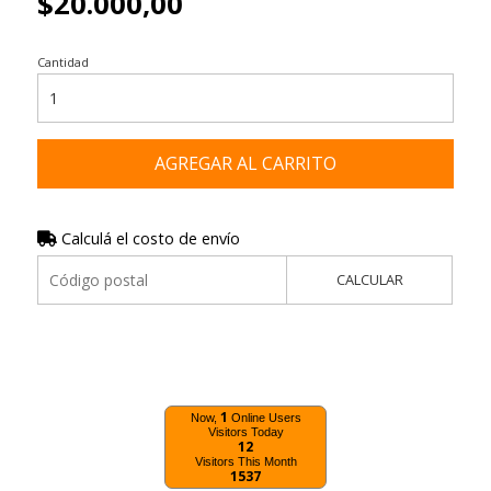
$20.000,00
Cantidad
AGREGAR AL CARRITO
Calculá el costo de envío
CALCULAR
1
Now,
Online Users
Visitors Today
12
Visitors This Month
1537