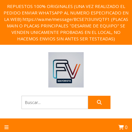
REPUESTOS 100% ORIGINALES (UNA VEZ REALIZADO EL
PEDIDO ENVIAR WHATSAPP AL NUMERO ESPECIFICADO EN
LA WEB) https://wa.me/message/BCSE7I3UIVQTF1 (PLACAS
MAIN O PLACAS PRINCIPALES "DESARME DE EQUIPO" SE
VENDEN UNICAMENTE PROBADAS EN EL LOCAL, NO
HACEMOS ENVIOS SIN ANTES SER TESTEADAS)
0