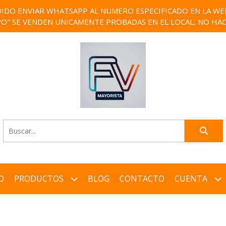
IDO ENVIAR WHATSAPP AL NUMERO ESPECIFICADO EN LA WEB)
PO" SE VENDEN UNICAMENTE PROBADAS EN EL LOCAL, NO HAC
O
PRODUCTOS
BLOG
CONTACTO
CUENTA