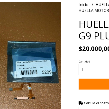
Inicio
HUELL
HUELLA MOTORO
HUEL
G9 PL
$20.000,0
Cantidad
Calculá el costo